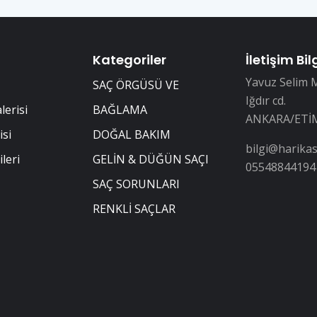
Kategoriler
İletişim Bilg
Yavuz Selim 
SAÇ ÖRGÜSÜ VE
Iğdır cd.
lerisi
BAĞLAMA
ANKARA/ETİ
isi
DOĞAL BAKIM
bilgi@harika
ileri
GELİN & DÜĞÜN SAÇI
05548844194
SAÇ SORUNLARI
RENKLİ SAÇLAR