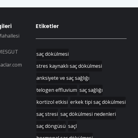
ileri
Etiketler
Mahallesi
MESGUT
saç dökülmesi
saclar.com
stres kaynaklı saç dökülmesi
anksiyete ve saç sağlığı
telogen effluvium
saç sağlığı
kortizol etkisi
erkek tipi saç dökülmesi
saç stresi
saç dökülmesi nedenleri
saç döngüsü
saçl
hormonal saç dökülmesi