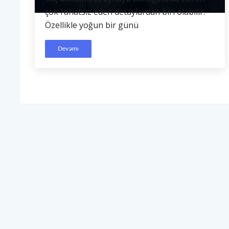
çok rahatsız eden detaylardan biri olabilir.
Özellikle yoğun bir günü
Devamı