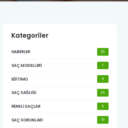
Kategoriler
HABERLER
25
SAÇ MODELLERİ
7
EĞİTİMO
0
SAÇ SAĞLIĞI
24
RENKLİ SAÇLAR
5
SAÇ SORUNLARI
19