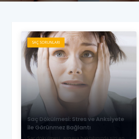
SAÇ SORUNLARI
Saç Dökülmesi: Stres ve Anksiyete
ile Görünmez Bağlantı
Saç dökülmesi, aynaya baktığınızda sizi en